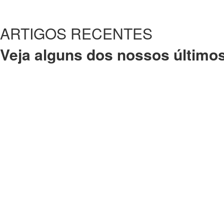
ARTIGOS RECENTES
Veja alguns dos nossos últimos
VENHA VISITAR-NOS E APROVEITE
Siga as noticias e novidades da Fundação na rede soci
Clique aqui e coloque um gosto na página oficial da 