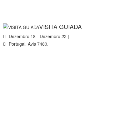
VISITA GUIADA
Dezembro 18 - Dezembro 22 |
Portugal, Avis 7480.
Enoturismo e Ecologia
Desde 1948
Os visitantes poderão, durante os dias de semana, visitar a
Estágio de vinhos, a Sala de Provas (a antiga Casa da Matança
Conhecer