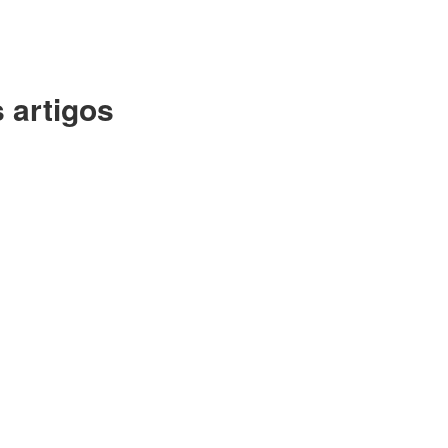
 artigos
 A TRANQUILIDADE DA NOSSA QUINT
al facebook...
Fundação.