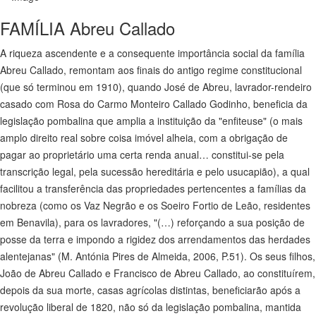
FAMÍLIA Abreu Callado
A riqueza ascendente e a consequente importância social da família
Abreu Callado, remontam aos finais do antigo regime constitucional
(que só terminou em 1910), quando José de Abreu, lavrador-rendeiro
casado com Rosa do Carmo Monteiro Callado Godinho, beneficia da
legislação pombalina que amplia a instituição da "enfiteuse" (o mais
amplo direito real sobre coisa imóvel alheia, com a obrigação de
pagar ao proprietário uma certa renda anual… constitui-se pela
transcrição legal, pela sucessão hereditária e pelo usucapião), a qual
facilitou a transferência das propriedades pertencentes a famílias da
nobreza (como os Vaz Negrão e os Soeiro Fortio de Leão, residentes
em Benavila), para os lavradores, "(…) reforçando a sua posição de
posse da terra e impondo a rigidez dos arrendamentos das herdades
alentejanas" (M. Antónia Pires de Almeida, 2006, P.51). Os seus filhos,
João de Abreu Callado e Francisco de Abreu Callado, ao constituírem,
depois da sua morte, casas agrícolas distintas, beneficiarão após a
revolução liberal de 1820, não só da legislação pombalina, mantida