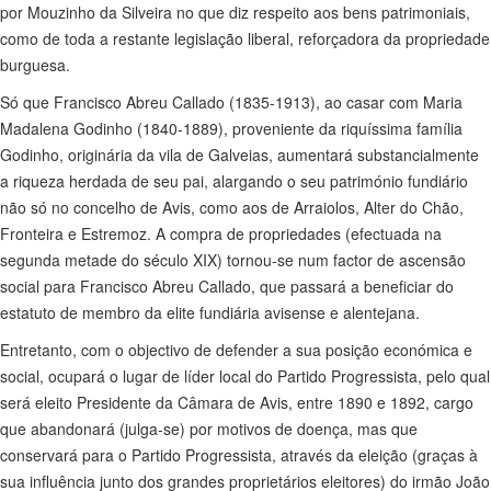
por Mouzinho da Silveira no que diz respeito aos bens patrimoniais,
como de toda a restante legislação liberal, reforçadora da propriedade
burguesa.
Só que Francisco Abreu Callado (1835-1913), ao casar com Maria
Madalena Godinho (1840-1889), proveniente da riquíssima família
Godinho, originária da vila de Galveias, aumentará substancialmente
a riqueza herdada de seu pai, alargando o seu património fundiário
não só no concelho de Avis, como aos de Arraiolos, Alter do Chão,
Fronteira e Estremoz. A compra de propriedades (efectuada na
segunda metade do século XIX) tornou-se num factor de ascensão
social para Francisco Abreu Callado, que passará a beneficiar do
estatuto de membro da elite fundiária avisense e alentejana.
Entretanto, com o objectivo de defender a sua posição económica e
social, ocupará o lugar de líder local do Partido Progressista, pelo qual
será eleito Presidente da Câmara de Avis, entre 1890 e 1892, cargo
que abandonará (julga-se) por motivos de doença, mas que
conservará para o Partido Progressista, através da eleição (graças à
sua influência junto dos grandes proprietários eleitores) do irmão João