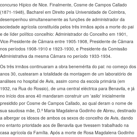
concurso Hípico de Nice. Finalmente, Cosme de Campos Callado
(1871-1948), Bacharel em Direito pela Universidade de Coimbra,
desempenhou simultaneamente as funções de administrador da
sociedade agrícola constituída pelos três irmãos após a morte do pai
e de líder político concelhio: Administrador do Concelho em 1901,
Vice-Presidente de Câmara entre 1905-1908, Presidente de Câmara
nos períodos 1908-1910 e 1923-1930, e Presidente da Comissão
Administrativa da mesma Câmara no período 1933-1934.
Os três irmãos continuaram a obra benemérita do pai: no começo dos
anos 30, custearam a totalidade da montagem de um laboratório de
análises no hospital de Avis, assim como da escola primária (em
1932, na Rua do Rossio), de uma central eléctrica para Benavila, e já
no início dos anos 40 mandaram construir um 'asilo' inicialmente
presidido por Cosme de Campos Callado, ao qual deram o nome de
sua saudosa mãe, D.ª Maria Magdalena Godinho de Abreu, destinado
a albergar os idosos de ambos os sexos do concelho de Avis, dando
no entanto prioridade aos de Benavila que tivessem trabalhado na
casa agrícola da Família. Após a morte de Rosa Magdalena Godinho